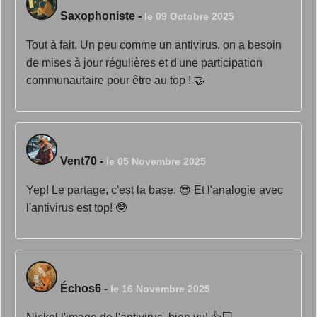
Saxophoniste
-
le 09 Octobre 2025
Tout à fait. Un peu comme un antivirus, on a besoin
de mises à jour régulières et d'une participation
communautaire pour être au top ! 🤝
Vent70
-
le 05 Novembre 2025
Yep! Le partage, c'est la base. 😎 Et l'analogie avec
l'antivirus est top! 🤓
Échos6
-
le 16 Novembre 2025