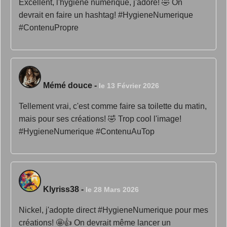
Excellent, l'hygiène numérique, j'adore! 🤣 On
devrait en faire un hashtag! #HygieneNumerique
#ContenuPropre
Mémé douce
-
le 13 Février 2026
Tellement vrai, c'est comme faire sa toilette du matin,
mais pour ses créations! 🤣 Trop cool l'image!
#HygieneNumerique #ContenuAuTop
Klyriss38
-
le 28 Mars 2026
Nickel, j'adopte direct #HygieneNumerique pour mes
créations! 🤩👍 On devrait même lancer un