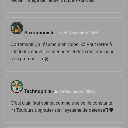
Nickel l'image de l'antivirus, bien vu! 👍💻
Saxophoniste
-
le 20 Novembre 2025
Carrément! Ça résume bien l'idée. 👏 Faut rester à
l'affût des nouvelles menaces et des solutions pour
s'en prémunir. 👩‍🎤
Technophile
-
le 25 Décembre 2025
C'est clair, faut voir ça comme une veille constante!
🧐 Toujours upgrader son "système de défense"! 🛡️