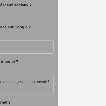
 réseaux sociaux ?
nces sur Google ?
 internet ?
le des images... et on envoie !
rnet ?