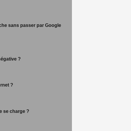
erche sans passer par Google
négative ?
rnet ?
e se charge ?