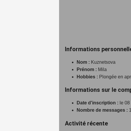
Informations personnell
Nom :
Kuznetsova
Prénom :
Mila
Hobbies :
Plongée en apné
Informations sur le com
Date d'inscription :
le 08
Nombre de messages :
1
Activité récente