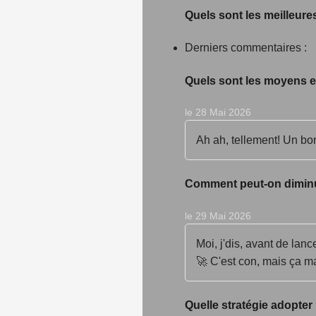
Quels sont les meilleure
Derniers commentaires :
Quels sont les moyens e
le 28 Mai 2026
Ah ah, tellement! Un bon
Comment peut-on diminuer
le 29 Mai 2026
Moi, j'dis, avant de lan
🚀 C'est con, mais ça m
Quelle stratégie adopter