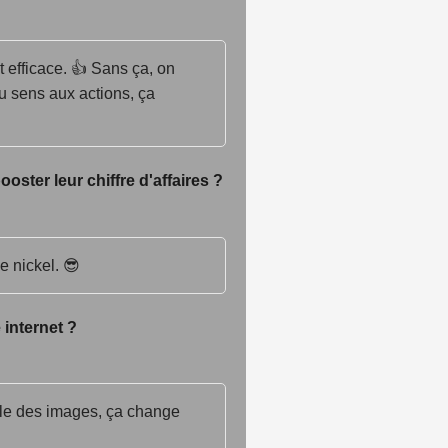
t efficace. 👍 Sans ça, on
u sens aux actions, ça
oster leur chiffre d'affaires ?
e nickel. 😎
 internet ?
ille des images, ça change