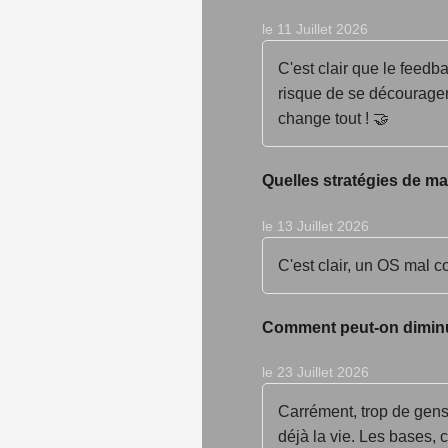
le 11 Juillet 2026
C'est clair que le feedb
risque de se décourager
change tout ! 🤝
Quelles stratégies de mar
le 13 Juillet 2026
C'est clair, un OS mal co
Comment peut-on diminuer
le 23 Juillet 2026
Carrément, trop de gens
déjà la vie. Les bases, c'