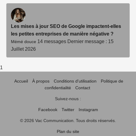
Les mises à jour SEO de Google impactent-elles
les petites entreprises de manière négative ?
14 messages
Dernier message : 15
Mémé douce
Juillet 2026
1
Accueil
À propos
Conditions d'utilisation
Politique de
confidentialité
Contact
Suivez-nous :
Facebook
Twitter
Instagram
© 2026 Vac Communication. Tous droits réservés.
Plan du site