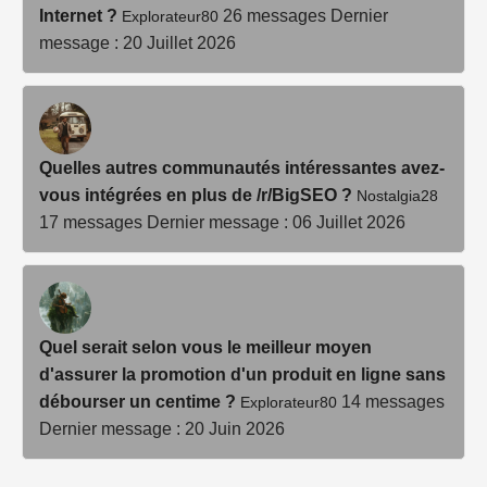
Internet ?
26 messages
Dernier
Explorateur80
message : 20 Juillet 2026
Quelles autres communautés intéressantes avez-
vous intégrées en plus de /r/BigSEO ?
Nostalgia28
17 messages
Dernier message : 06 Juillet 2026
Quel serait selon vous le meilleur moyen
d'assurer la promotion d'un produit en ligne sans
débourser un centime ?
14 messages
Explorateur80
Dernier message : 20 Juin 2026