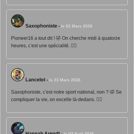
Saxophoniste
-
le 02 Mars 2026
Pioneer16 a tout dit ! 🤣 On cherche midi à quatorze
heures, c'est une spécialité. 🤦‍♂️
Lancelot
-
le 23 Mars 2026
Saxophoniste, c'est notre sport national, non ? 🤣 Se
compliquer la vie, on excelle là-dedans. 🤦‍♂️
Hannah Arendt
-
le 07 Avril 2026