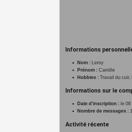
Informations personnell
Nom :
Leroy
Prénom :
Camille
Hobbies :
Travail du cuir
Informations sur le com
Date d'inscription :
le 08
Nombre de messages :
1
Activité récente