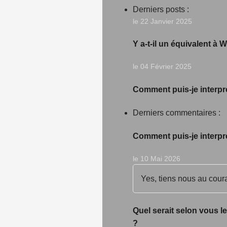
Derniers posts :
le 22 Janvier 2025
Y a-t-il un équivalent à
le 04 Février 2025
Comment puis-je interprét
Derniers commentaires :
Comment puis-je interprét
le 10 Mai 2026
Yes, tiens nous au cour
Quel serait selon vous l
?