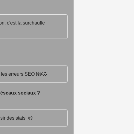
on, c'est la surchauffe
e les erreurs SEO !😅🤣
 réseaux sociaux ?
sir des stats. 😉