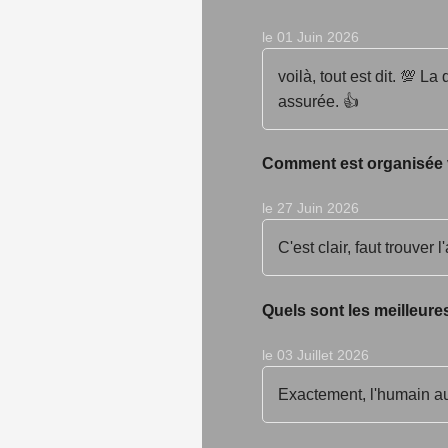
le 01 Juin 2026
voilà, tout est dit. 💯 L
assurée. 👍
Comment est organisée v
le 27 Juin 2026
C'est clair, faut trouve
Quels sont les meilleure
le 03 Juillet 2026
Exactement, l'humain au c