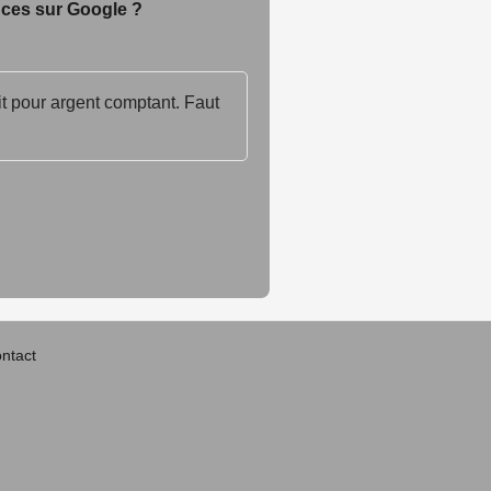
nces sur Google ?
 lit pour argent comptant. Faut
ntact