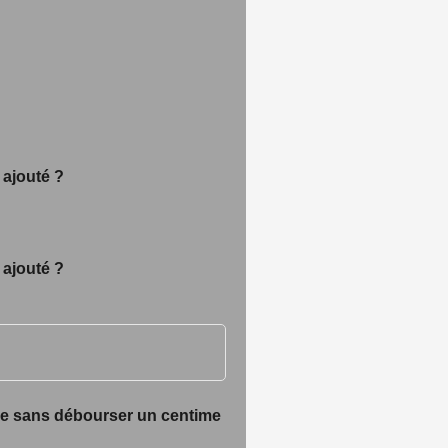
 ajouté ?
 ajouté ?
gne sans débourser un centime