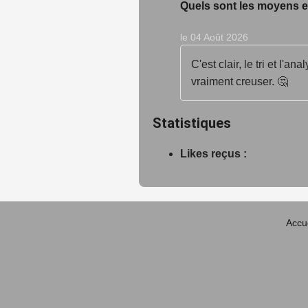
Quels sont les moyens e
le 04 Août 2026
C'est clair, le tri et l'
vraiment creuser. 🤔
Statistiques
Likes reçus :
Accue