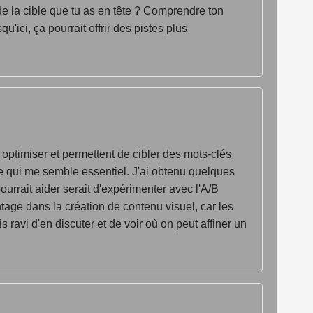
 de la cible que tu as en tête ? Comprendre ton
'ici, ça pourrait offrir des pistes plus
 optimiser et permettent de cibler des mots-clés
ce qui me semble essentiel. J'ai obtenu quelques
ourrait aider serait d'expérimenter avec l'A/B
tage dans la création de contenu visuel, car les
ravi d'en discuter et de voir où on peut affiner un