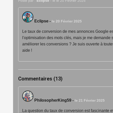
Posté par :
Eclipse
- le le 20 Février 2025
Eclipse
-
le 20 Février 2025
Le taux de conversion de mes annonces Google es
l'optimisation des mots clés, mais je me demande s
améliorer les conversions ? Je suis ouverte à tout
aide !
Commentaires (13)
PhilosopherKing59
-
le 21 Février 2025
La question du taux de conversion est fascinante e