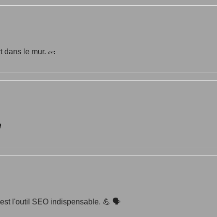
t dans le mur. 🧱

st l'outil SEO indispensable. 💪 🗣️