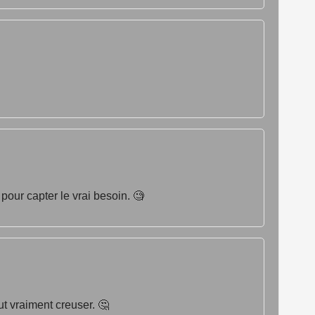
 pour capter le vrai besoin. 🧐
aut vraiment creuser. 🤔