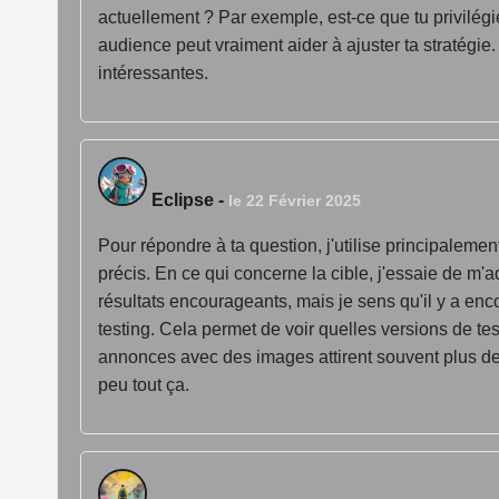
actuellement ? Par exemple, est-ce que tu privilégie
audience peut vraiment aider à ajuster ta stratégie. 
intéressantes.
Eclipse
-
le 22 Février 2025
Pour répondre à ta question, j'utilise principaleme
précis. En ce qui concerne la cible, j'essaie de m
résultats encourageants, mais je sens qu'il y a enco
testing. Cela permet de voir quelles versions de te
annonces avec des images attirent souvent plus de c
peu tout ça.