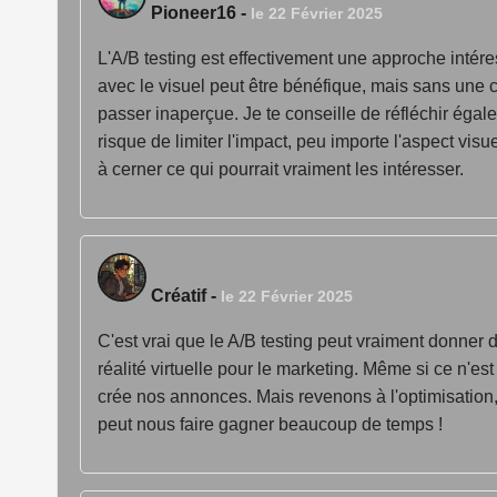
Pioneer16
-
le 22 Février 2025
L'A/B testing est effectivement une approche intére
avec le visuel peut être bénéfique, mais sans une 
passer inaperçue. Je te conseille de réfléchir égale
risque de limiter l'impact, peu importe l'aspect vis
à cerner ce qui pourrait vraiment les intéresser.
Créatif
-
le 22 Février 2025
C'est vrai que le A/B testing peut vraiment donner de
réalité virtuelle pour le marketing. Même si ce n'es
crée nos annonces. Mais revenons à l'optimisation, 
peut nous faire gagner beaucoup de temps !