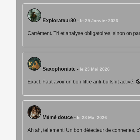
Explorateur80
-
le 29 Janvier 2026
Carrément. Tri et analyse obligatoires, sinon on par
Saxophoniste
-
le 23 Mai 2026
Exact. Faut avoir un bon filtre anti-bullshit activé. 
Mémé douce
-
le 28 Mai 2026
Ah ah, tellement! Un bon détecteur de conneries, c'e