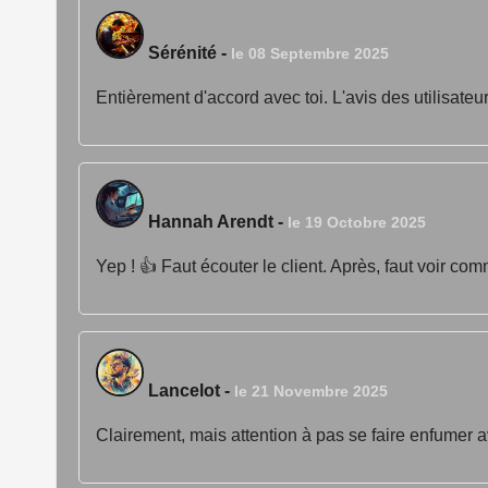
Sérénité
-
le 08 Septembre 2025
Entièrement d'accord avec toi. L'avis des utilisateurs
Hannah Arendt
-
le 19 Octobre 2025
Yep ! 👍 Faut écouter le client. Après, faut voir comm
Lancelot
-
le 21 Novembre 2025
Clairement, mais attention à pas se faire enfumer ave