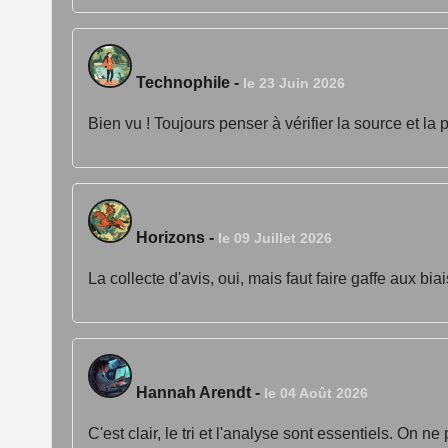
Technophile
-
le 23 Juin 2026
Bien vu ! Toujours penser à vérifier la source et la pe
Horizons
-
le 09 Juillet 2026
La collecte d'avis, oui, mais faut faire gaffe aux bi
Hannah Arendt
-
le 04 Août 2026
C'est clair, le tri et l'analyse sont essentiels. On 