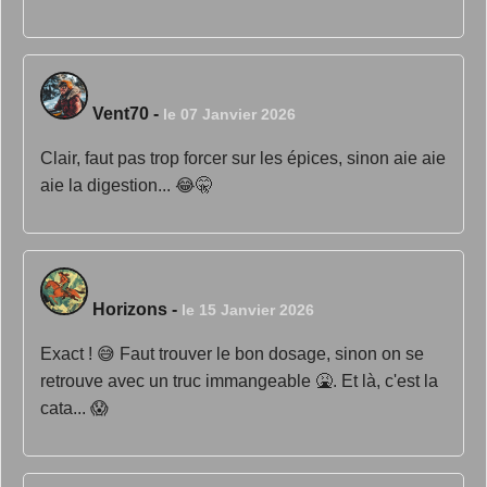
Vent70
-
le 07 Janvier 2026
Clair, faut pas trop forcer sur les épices, sinon aie aie
aie la digestion... 😂🤫
Horizons
-
le 15 Janvier 2026
Exact ! 😅 Faut trouver le bon dosage, sinon on se
retrouve avec un truc immangeable 🤮. Et là, c'est la
cata... 😱