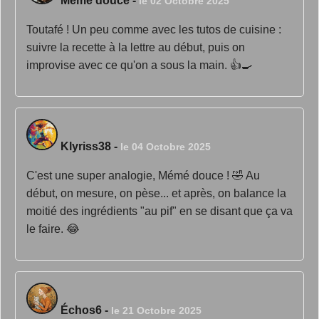
Mémé douce
-
le 02 Octobre 2025
Toutafé ! Un peu comme avec les tutos de cuisine :
suivre la recette à la lettre au début, puis on
improvise avec ce qu'on a sous la main. 👍🍳
Klyriss38
-
le 04 Octobre 2025
C'est une super analogie, Mémé douce ! 🤣 Au
début, on mesure, on pèse... et après, on balance la
moitié des ingrédients "au pif" en se disant que ça va
le faire. 😂
Échos6
-
le 21 Octobre 2025