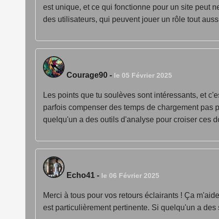
est unique, et ce qui fonctionne pour un site peut
des utilisateurs, qui peuvent jouer un rôle tout auss
Courage90
-
le 05 Février 2025
Les points que tu soulèves sont intéressants, et c'
parfois compenser des temps de chargement pas parf
quelqu'un a des outils d'analyse pour croiser ces d
Echo41
-
le 06 Février 2025
Merci à tous pour vos retours éclairants ! Ça m'aid
est particulièrement pertinente. Si quelqu'un a des