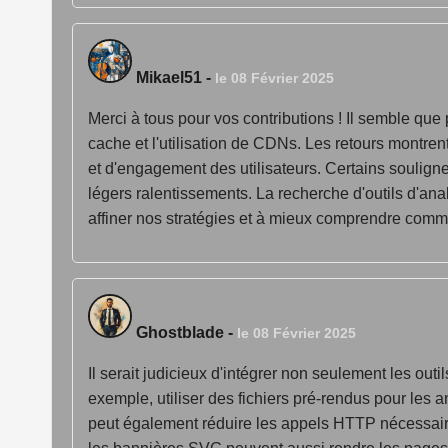
Mikael51
-
le 08 Février 2025
Merci à tous pour vos contributions ! Il semble qu
cache et l'utilisation de CDNs. Les retours montr
et d'engagement des utilisateurs. Certains soulign
légers ralentissements. La recherche d'outils d'an
affiner nos stratégies et à mieux comprendre comme
Ghostblade
-
le 08 Février 2025
Il serait judicieux d'intégrer non seulement les ou
exemple, utiliser des fichiers pré-rendus pour les 
peut également réduire les appels HTTP nécessair