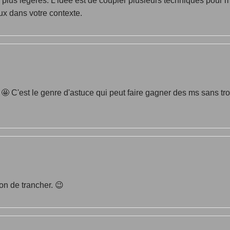
lus légères. L'idée est de coupler plusieurs techniques pour m
eux dans votre contexte.
 C'est le genre d'astuce qui peut faire gagner des ms sans trop d
çon de trancher. 😉