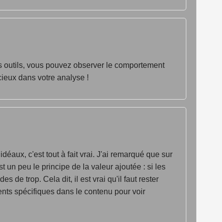
s outils, vous pouvez observer le comportement
cieux dans votre analyse !
ux, c'est tout à fait vrai. J'ai remarqué que sur
 un peu le principe de la valeur ajoutée : si les
de trop. Cela dit, il est vrai qu'il faut rester
ents spécifiques dans le contenu pour voir