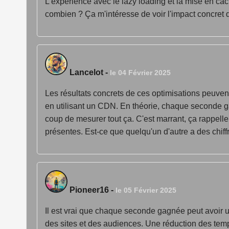
L'expérience avec le lazy loading et la mise en c
combien ? Ça m'intéresse de voir l'impact concret qu
Lancelot
-
le 04 Février 2025
Les résultats concrets de ces optimisations peuven
en utilisant un CDN. En théorie, chaque seconde 
coup de mesurer tout ça. C'est marrant, ça rappell
présentes. Est-ce que quelqu'un d'autre a des chiffr
Pioneer16
-
le 05 Février 2025
Il est vrai que chaque seconde gagnée peut avoir un
des sites et des audiences. Une réduction des te