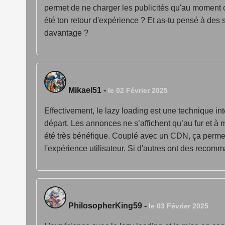
permet de ne charger les publicités qu'au moment où 
été ton retour d'expérience ? Et as-tu pensé à des
davantage ?
Mikael51
-
le 02 Février 2025
Effectivement, le lazy loading est une technique i
départ. Les annonces ne s’affichent qu’au fur et à me
été très bénéfique. Couplé avec un CDN, ça permet 
l'expérience utilisateur. Si d'autres ont des recom
PhilosopherKing59
-
le 03 Février 2025