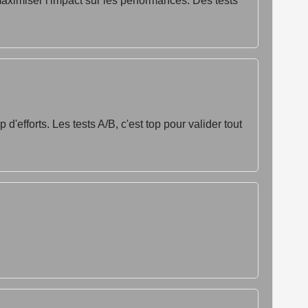
aximiser l'impact sur les performances. Des tests
'efforts. Les tests A/B, c'est top pour valider tout