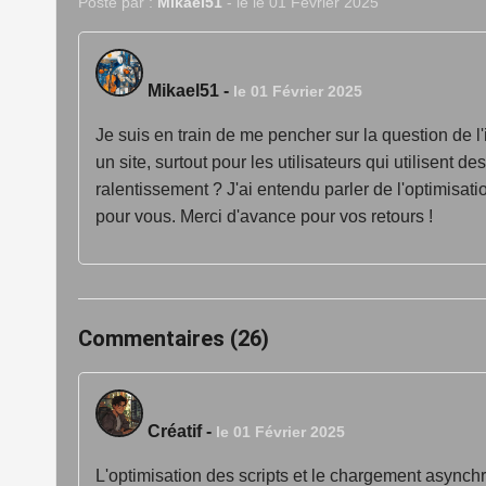
Posté par :
Mikael51
- le le 01 Février 2025
Mikael51
-
le 01 Février 2025
Je suis en train de me pencher sur la question de 
un site, surtout pour les utilisateurs qui utilisen
ralentissement ? J'ai entendu parler de l'optimisat
pour vous. Merci d'avance pour vos retours !
Commentaires (26)
Créatif
-
le 01 Février 2025
L'optimisation des scripts et le chargement asynch