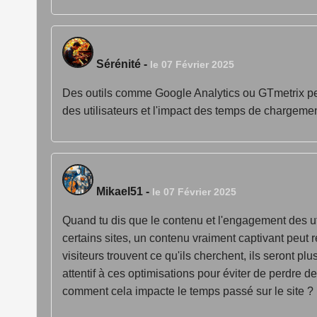
Sérénité
-
le 07 Février 2025
Des outils comme Google Analytics ou GTmetrix peu
des utilisateurs et l'impact des temps de chargement
Mikael51
-
le 07 Février 2025
Quand tu dis que le contenu et l'engagement des ut
certains sites, un contenu vraiment captivant peut r
visiteurs trouvent ce qu'ils cherchent, ils seront pl
attentif à ces optimisations pour éviter de perdre 
comment cela impacte le temps passé sur le site ?